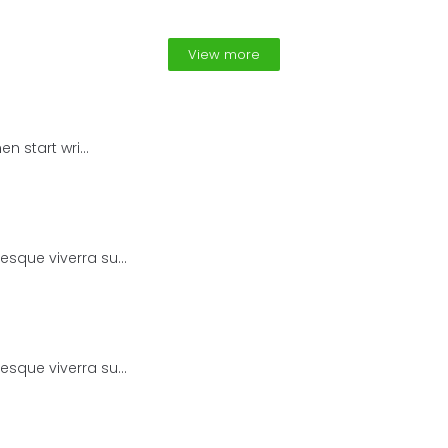
View more
n start wri...
esque viverra su...
esque viverra su...