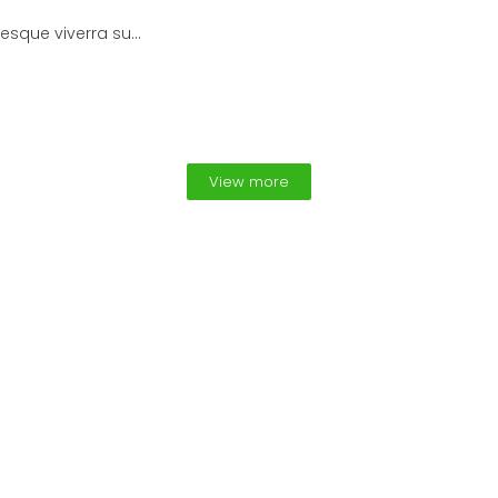
esque viverra su...
View more